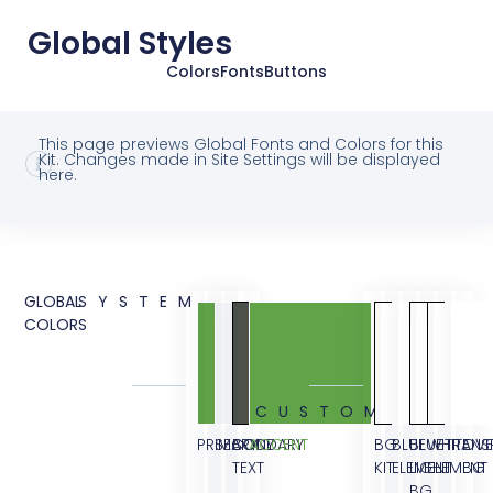
Global Styles
Colors
Fonts
Buttons
This page previews Global Fonts and Colors for this
Kit. Changes made in Site Settings will be displayed
here.
GLOBAL
SYSTEM
COLORS
CUSTOM
PRIMARY
SECONDARY
BODY
ACCENT
BG
BLUE
BLUE
WHITE
TRANS
OVE
TEXT
KIT
ELEMENT
LIGHT
ELEMENT
BG
BG