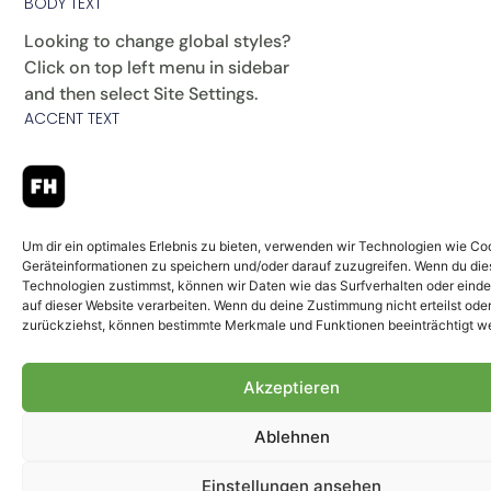
BODY TEXT
Looking to change global styles?
Click on top left menu in sidebar
and then select Site Settings.
ACCENT TEXT
abcd
CUSTOM
404 TITLE
Um dir ein optimales Erlebnis zu bieten, verwenden wir Technologien wie Co
Geräteinformationen zu speichern und/oder darauf zuzugreifen. Wenn du di
abcd
Technologien zustimmst, können wir Daten wie das Surfverhalten oder einde
HERO HEADLINE
auf dieser Website verarbeiten. Wenn du deine Zustimmung nicht erteilst ode
zurückziehst, können bestimmte Merkmale und Funktionen beeinträchtigt w
abcd
BOX TITLE
Akzeptieren
abcd
SUBTITLE
Ablehnen
abcd
SPECIAL TITLE
Einstellungen ansehen