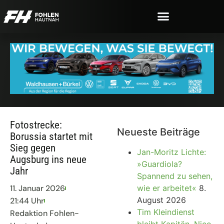
Fotostrecke:
Neueste Beiträge
Borussia startet mit
Sieg gegen
Jan-Moritz Lichte:
Augsburg ins neue
»Guardiola?
Jahr
Spannend zu sehen,
11. Januar 2026
wie er arbeitet«
8.
August 2026
21:44 Uhr
Tim Kleindienst
Redaktion Fohlen-
bleibt Kapitän, Nico