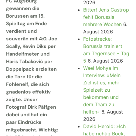
FC Augsburg
2026
gewannen die
Bitter! Jens Castrop
Borussen am 15.
fehlt Borussia
Spieltag am Ende
mehrere Wochen
6.
verdient und
August 2026
souverän mit 4:0. Joe
Fotostrecke:
Scally, Kevin Diks per
Borussia trainiert
am Tegernsee – Tag
Handelfmeter und
5
6. August 2026
Haris Tabaković per
Wael Mohya im
Doppelpack erzielten
Interview: »Mein
die Tore für die
Ziel ist es, mehr
Fohlenelf, die sich
Spielzeit zu
gnadenlos effektiv
bekommen und
zeigte. Unser
dem Team zu
Fotograf Dirk Päffgen
helfen«
6. August
dabei und hat ein
2026
paar Eindrücke
David Herold: »Ich
mitgebracht. Wichtig:
habe richtig Bock,