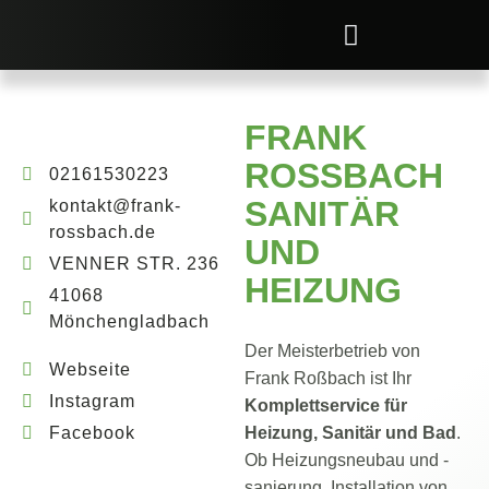
FRANK
ROSSBACH
02161530223
SANITÄR
kontakt@frank-
rossbach.de
UND
VENNER STR. 236
HEIZUNG
41068
Mönchengladbach
Der Meisterbetrieb von
Webseite
Frank Roßbach ist Ihr
Instagram
Komplettservice für
Facebook
Heizung, Sanitär und Bad
.
Ob Heizungsneubau und -
sanierung, Installation von