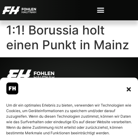
1:1! Borussia holt
einen Punkt in Mainz
© 2007-2026 Fohlen-Hautnah.de
– Alle rechte vorbehalten.
Fohlen-Hautnah.de ist ein
Um dir ein optimales Erlebnis zu bieten, verwenden wir Technologien wie
offiziell eingetragenes Magazin
Cookies, um Geräteinformationen zu speichern und/oder darauf
bei der Deutschen
zuzugreifen. Wenn du diesen Technologien zustimmst, können wir Daten
Nationalbibliothek (ISSN 1868-
wie das Surfverhalten oder eindeutige IDs auf dieser Website verarbeiten.
8233). Nachdruck und
Wenn du deine Zustimmung nicht erteilst oder zurückziehst, können
Weiterverarbeitung, auch
bestimmte Merkmale und Funktionen beeinträchtigt werden.
auszugsweise, nur mit