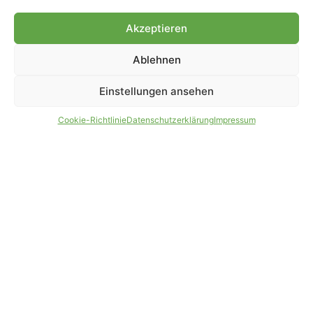
Genehmigung.
Akzeptieren
Ablehnen
IMPRESSUM
DATENSCHUTZ
Einstellungen ansehen
PARTNER WERDEN
AGB
Cookie-Richtlinie
Datenschutzerklärung
Impressum