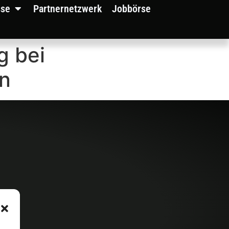
sse
Partnernetzwerk
Jobbörse
g bei
ln