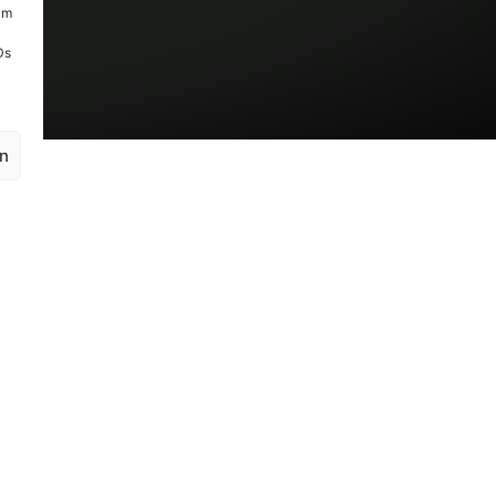
um
Ds
en