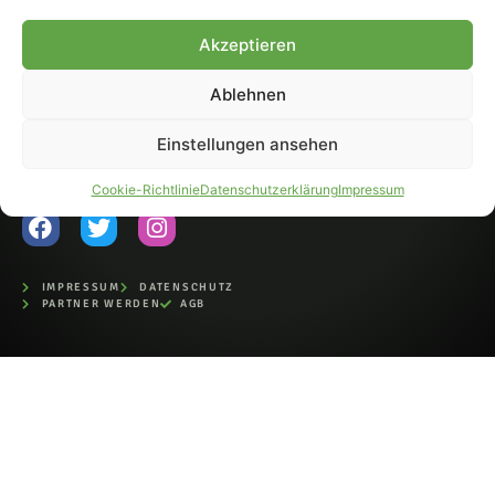
Fohlen-Hautnah.de ist ein
Akzeptieren
offiziell eingetragenes Magazin
bei der Deutschen
Nationalbibliothek (ISSN 1868-
Ablehnen
8233). Nachdruck und
Weiterverarbeitung, auch
Einstellungen ansehen
auszugsweise, nur mit
Genehmigung.
Cookie-Richtlinie
Datenschutzerklärung
Impressum
IMPRESSUM
DATENSCHUTZ
PARTNER WERDEN
AGB