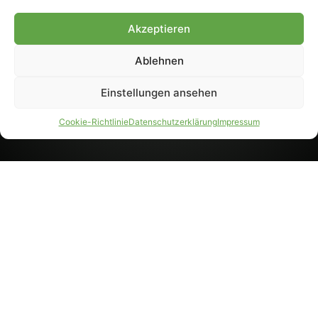
8233). Nachdruck und
Weiterverarbeitung, auch
Akzeptieren
auszugsweise, nur mit
Genehmigung.
Ablehnen
Einstellungen ansehen
IMPRESSUM
DATENSCHUTZ
Cookie-Richtlinie
Datenschutzerklärung
Impressum
PARTNER WERDEN
AGB