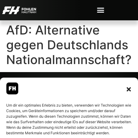
AfD: Alternative
gegen Deutschlands
Nationalmannschaft?
© 2007-2026 Fohlen-Hautnah.de
Um dir ein optimales Erlebnis zu bieten, verwenden wir Technologien wie
– Alle rechte vorbehalten.
Cookies, um Geräteinformationen zu speichern und/oder darauf
Fohlen-Hautnah.de ist ein
zuzugreifen. Wenn du diesen Technologien zustimmst, können wir Daten
offiziell eingetragenes Magazin
wie das Surfverhalten oder eindeutige IDs auf dieser Website verarbeiten.
bei der Deutschen
Wenn du deine Zustimmung nicht erteilst oder zurückziehst, können
Nationalbibliothek (ISSN 1868-
bestimmte Merkmale und Funktionen beeinträchtigt werden.