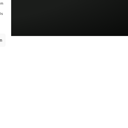
um
Ds
en