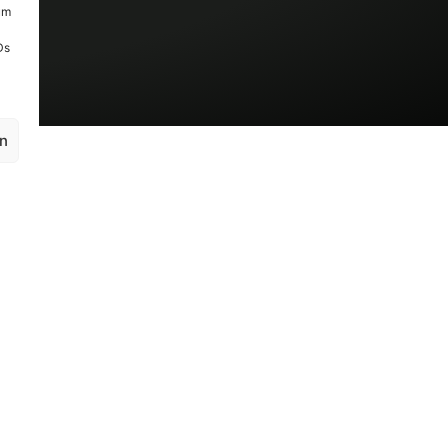
um
Ds
en