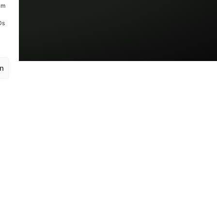
um
Ds
en