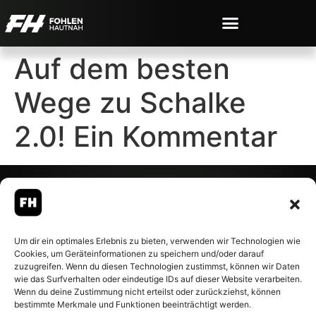
Auf dem besten
Wege zu Schalke
2.0! Ein Kommentar
© 2007-2026 Fohlen-Hautnah.de
Um dir ein optimales Erlebnis zu bieten, verwenden wir Technologien wie
– Alle rechte vorbehalten.
Cookies, um Geräteinformationen zu speichern und/oder darauf
Fohlen-Hautnah.de ist ein
zuzugreifen. Wenn du diesen Technologien zustimmst, können wir Daten
offiziell eingetragenes Magazin
wie das Surfverhalten oder eindeutige IDs auf dieser Website verarbeiten.
bei der Deutschen
Wenn du deine Zustimmung nicht erteilst oder zurückziehst, können
Nationalbibliothek (ISSN 1868-
bestimmte Merkmale und Funktionen beeinträchtigt werden.