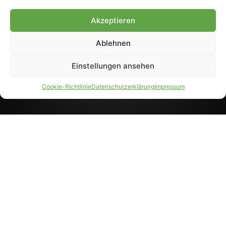
8233). Nachdruck und
Weiterverarbeitung, auch
Akzeptieren
auszugsweise, nur mit
Genehmigung.
Ablehnen
Einstellungen ansehen
IMPRESSUM
DATENSCHUTZ
Cookie-Richtlinie
Datenschutzerklärung
Impressum
PARTNER WERDEN
AGB