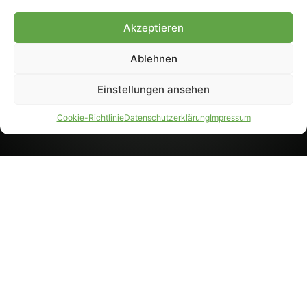
8233). Nachdruck und
Weiterverarbeitung, auch
Akzeptieren
auszugsweise, nur mit
Genehmigung.
Ablehnen
Einstellungen ansehen
IMPRESSUM
DATENSCHUTZ
Cookie-Richtlinie
Datenschutzerklärung
Impressum
PARTNER WERDEN
AGB