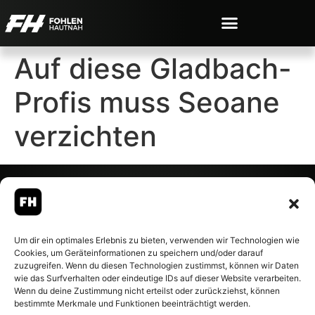
Auf diese Gladbach-
Profis muss Seoane
verzichten
© 2007-2026 Fohlen-Hautnah.de
Um dir ein optimales Erlebnis zu bieten, verwenden wir Technologien wie
– Alle rechte vorbehalten.
Cookies, um Geräteinformationen zu speichern und/oder darauf
Fohlen-Hautnah.de ist ein
zuzugreifen. Wenn du diesen Technologien zustimmst, können wir Daten
offiziell eingetragenes Magazin
wie das Surfverhalten oder eindeutige IDs auf dieser Website verarbeiten.
bei der Deutschen
Wenn du deine Zustimmung nicht erteilst oder zurückziehst, können
Nationalbibliothek (ISSN 1868-
bestimmte Merkmale und Funktionen beeinträchtigt werden.