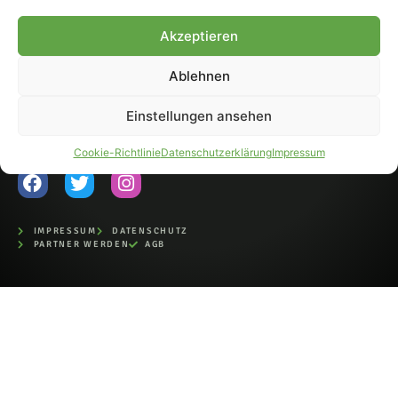
Fohlen-Hautnah.de ist ein
Akzeptieren
offiziell eingetragenes Magazin
bei der Deutschen
Nationalbibliothek (ISSN 1868-
Ablehnen
8233). Nachdruck und
Weiterverarbeitung, auch
Einstellungen ansehen
auszugsweise, nur mit
Genehmigung.
Cookie-Richtlinie
Datenschutzerklärung
Impressum
IMPRESSUM
DATENSCHUTZ
PARTNER WERDEN
AGB