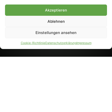
8233). Nachdruck und
Weiterverarbeitung, auch
Akzeptieren
auszugsweise, nur mit
Genehmigung.
Ablehnen
Einstellungen ansehen
IMPRESSUM
DATENSCHUTZ
Cookie-Richtlinie
Datenschutzerklärung
Impressum
PARTNER WERDEN
AGB