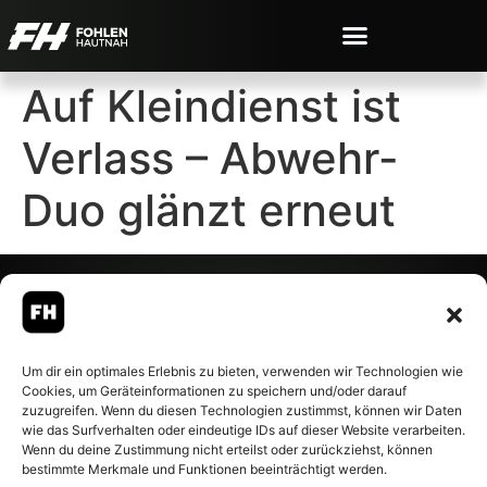
Auf Kleindienst ist
Verlass – Abwehr-
Duo glänzt erneut
© 2007-2026 Fohlen-Hautnah.de
Um dir ein optimales Erlebnis zu bieten, verwenden wir Technologien wie
– Alle rechte vorbehalten.
Cookies, um Geräteinformationen zu speichern und/oder darauf
Fohlen-Hautnah.de ist ein
zuzugreifen. Wenn du diesen Technologien zustimmst, können wir Daten
offiziell eingetragenes Magazin
wie das Surfverhalten oder eindeutige IDs auf dieser Website verarbeiten.
bei der Deutschen
Wenn du deine Zustimmung nicht erteilst oder zurückziehst, können
Nationalbibliothek (ISSN 1868-
bestimmte Merkmale und Funktionen beeinträchtigt werden.