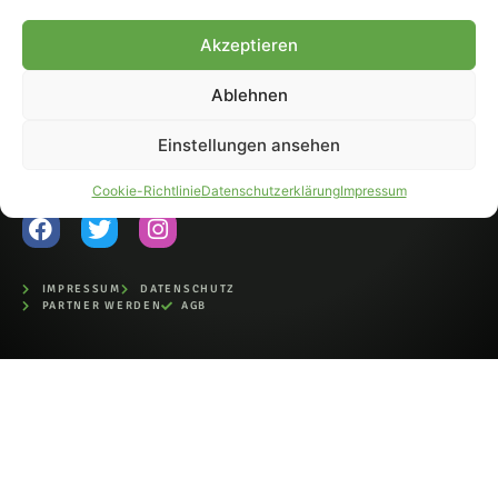
Fohlen-Hautnah.de ist ein
Akzeptieren
offiziell eingetragenes Magazin
bei der Deutschen
Nationalbibliothek (ISSN 1868-
Ablehnen
8233). Nachdruck und
Weiterverarbeitung, auch
Einstellungen ansehen
auszugsweise, nur mit
Genehmigung.
Cookie-Richtlinie
Datenschutzerklärung
Impressum
IMPRESSUM
DATENSCHUTZ
PARTNER WERDEN
AGB