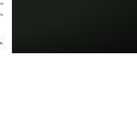
um
Ds
en