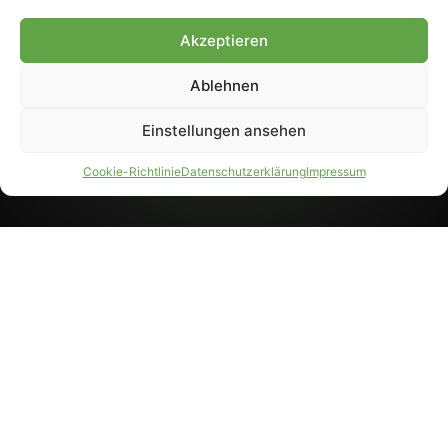
8233). Nachdruck und
Weiterverarbeitung, auch
Akzeptieren
auszugsweise, nur mit
Genehmigung.
Ablehnen
Einstellungen ansehen
IMPRESSUM
DATENSCHUTZ
Cookie-Richtlinie
Datenschutzerklärung
Impressum
PARTNER WERDEN
AGB