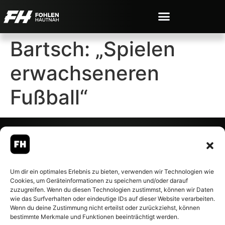
Bartsch: „Spielen
erwachseneren
Fußball“
© 2007-2026 Fohlen-Hautnah.de
Um dir ein optimales Erlebnis zu bieten, verwenden wir Technologien wie
– Alle rechte vorbehalten.
Cookies, um Geräteinformationen zu speichern und/oder darauf
Fohlen-Hautnah.de ist ein
zuzugreifen. Wenn du diesen Technologien zustimmst, können wir Daten
offiziell eingetragenes Magazin
wie das Surfverhalten oder eindeutige IDs auf dieser Website verarbeiten.
bei der Deutschen
Wenn du deine Zustimmung nicht erteilst oder zurückziehst, können
Nationalbibliothek (ISSN 1868-
bestimmte Merkmale und Funktionen beeinträchtigt werden.