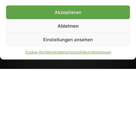
8233). Nachdruck und
Weiterverarbeitung, auch
Akzeptieren
auszugsweise, nur mit
Genehmigung.
Ablehnen
Einstellungen ansehen
IMPRESSUM
DATENSCHUTZ
Cookie-Richtlinie
Datenschutzerklärung
Impressum
PARTNER WERDEN
AGB