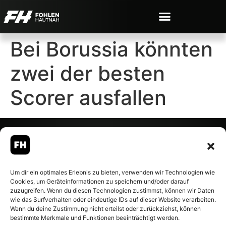
Bei Borussia könnten
zwei der besten
Scorer ausfallen
© 2007-2026 Fohlen-Hautnah.de
Um dir ein optimales Erlebnis zu bieten, verwenden wir Technologien wie
– Alle rechte vorbehalten.
Cookies, um Geräteinformationen zu speichern und/oder darauf
Fohlen-Hautnah.de ist ein
zuzugreifen. Wenn du diesen Technologien zustimmst, können wir Daten
offiziell eingetragenes Magazin
wie das Surfverhalten oder eindeutige IDs auf dieser Website verarbeiten.
bei der Deutschen
Wenn du deine Zustimmung nicht erteilst oder zurückziehst, können
Nationalbibliothek (ISSN 1868-
bestimmte Merkmale und Funktionen beeinträchtigt werden.