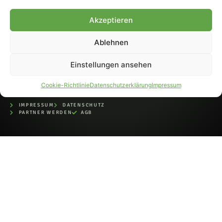
bei der Deutschen
Nationalbibliothek (ISSN 1868-
Akzeptieren
8233). Nachdruck und
Weiterverarbeitung, auch
Ablehnen
auszugsweise, nur mit
Genehmigung.
Einstellungen ansehen
Cookie-Richtlinie
Datenschutzerklärung
Impressum
IMPRESSUM
DATENSCHUTZ
PARTNER WERDEN
AGB