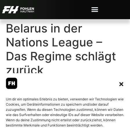
Belarus in der
Nations League –
Das Regime schlägt
zurück
Um dir ein optimales Erlebnis zu bieten, verwenden wir Technologien wie
Cookies, um Geräteinformationen zu speichern und/oder darauf
© 2007-2026 Fohlen-Hautnah.de
zuzugreifen. Wenn du diesen Technologien zustimmst, können wir Daten
– Alle rechte vorbehalten.
wie das Surfverhalten oder eindeutige IDs auf dieser Website verarbeiten.
Wenn du deine Zustimmung nicht erteilst oder zurückziehst, können
Fohlen-Hautnah.de ist ein
bestimmte Merkmale und Funktionen beeinträchtigt werden.
offiziell eingetragenes Magazin