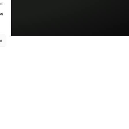
um
Ds
en