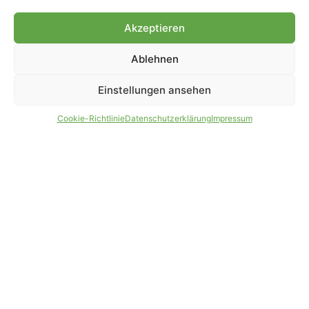
Genehmigung.
Akzeptieren
Ablehnen
IMPRESSUM
DATENSCHUTZ
Einstellungen ansehen
PARTNER WERDEN
AGB
Cookie-Richtlinie
Datenschutzerklärung
Impressum