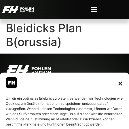
Bleidicks Plan
B(orussia)
© 2007-2026 Fohlen-Hautnah.de
– Alle rechte vorbehalten.
Fohlen-Hautnah.de ist ein
Um dir ein optimales Erlebnis zu bieten, verwenden wir Technologien wie
offiziell eingetragenes Magazin
Cookies, um Geräteinformationen zu speichern und/oder darauf
bei der Deutschen
zuzugreifen. Wenn du diesen Technologien zustimmst, können wir Daten
Nationalbibliothek (ISSN 1868-
wie das Surfverhalten oder eindeutige IDs auf dieser Website verarbeiten.
8233). Nachdruck und
Wenn du deine Zustimmung nicht erteilst oder zurückziehst, können
Weiterverarbeitung, auch
bestimmte Merkmale und Funktionen beeinträchtigt werden.
auszugsweise, nur mit