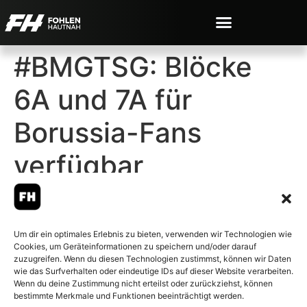
#BMGTSG: Blöcke
6A und 7A für
Borussia-Fans
verfügbar
Um dir ein optimales Erlebnis zu bieten, verwenden wir Technologien wie
Cookies, um Geräteinformationen zu speichern und/oder darauf
© 2007-2026 Fohlen-Hautnah.de
zuzugreifen. Wenn du diesen Technologien zustimmst, können wir Daten
– Alle rechte vorbehalten.
wie das Surfverhalten oder eindeutige IDs auf dieser Website verarbeiten.
Wenn du deine Zustimmung nicht erteilst oder zurückziehst, können
Fohlen-Hautnah.de ist ein
bestimmte Merkmale und Funktionen beeinträchtigt werden.
offiziell eingetragenes Magazin