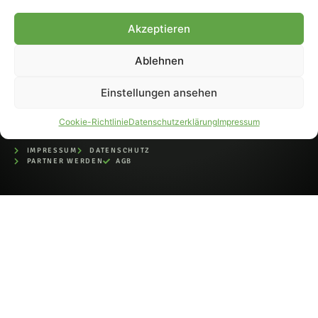
bei der Deutschen
Nationalbibliothek (ISSN 1868-
Akzeptieren
8233). Nachdruck und
Weiterverarbeitung, auch
Ablehnen
auszugsweise, nur mit
Genehmigung.
Einstellungen ansehen
Cookie-Richtlinie
Datenschutzerklärung
Impressum
IMPRESSUM
DATENSCHUTZ
PARTNER WERDEN
AGB