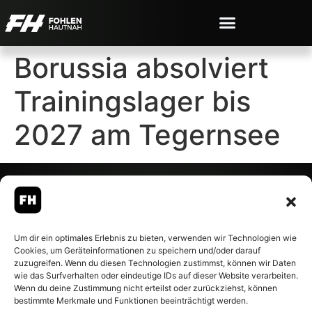
Borussia absolviert
Trainingslager bis
2027 am Tegernsee
© 2007-2026 Fohlen-Hautnah.de
Um dir ein optimales Erlebnis zu bieten, verwenden wir Technologien wie
– Alle rechte vorbehalten.
Cookies, um Geräteinformationen zu speichern und/oder darauf
Fohlen-Hautnah.de ist ein
zuzugreifen. Wenn du diesen Technologien zustimmst, können wir Daten
offiziell eingetragenes Magazin
wie das Surfverhalten oder eindeutige IDs auf dieser Website verarbeiten.
bei der Deutschen
Wenn du deine Zustimmung nicht erteilst oder zurückziehst, können
Nationalbibliothek (ISSN 1868-
bestimmte Merkmale und Funktionen beeinträchtigt werden.