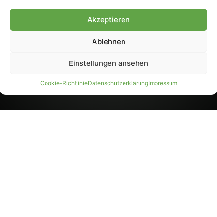
8233). Nachdruck und
Weiterverarbeitung, auch
Akzeptieren
auszugsweise, nur mit
Genehmigung.
Ablehnen
Einstellungen ansehen
IMPRESSUM
DATENSCHUTZ
Cookie-Richtlinie
Datenschutzerklärung
Impressum
PARTNER WERDEN
AGB