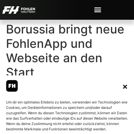
Borussia bringt neue
FohlenApp und
Webseite an den
Start
Um dir ein optimales Erlebnis zu bieten, verwenden wir Technologien wie
Cookies, um Geräteinformationen zu speichern und/oder darauf
© 2007-2026 Fohlen-Hautnah.de
zuzugreifen. Wenn du diesen Technologien zustimmst, können wir Daten
– Alle rechte vorbehalten.
wie das Surfverhalten oder eindeutige IDs auf dieser Website verarbeiten.
Wenn du deine Zustimmung nicht erteilst oder zurückziehst, können
Fohlen-Hautnah.de ist ein
bestimmte Merkmale und Funktionen beeinträchtigt werden.
offiziell eingetragenes Magazin