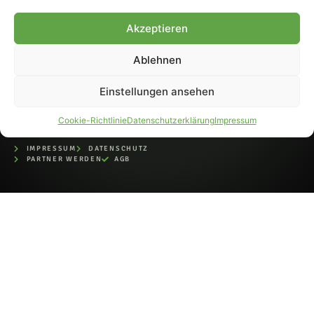
bei der Deutschen
Nationalbibliothek (ISSN 1868-
Akzeptieren
8233). Nachdruck und
Weiterverarbeitung, auch
Ablehnen
auszugsweise, nur mit
Genehmigung.
Einstellungen ansehen
Cookie-Richtlinie
Datenschutzerklärung
Impressum
IMPRESSUM
DATENSCHUTZ
PARTNER WERDEN
AGB