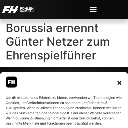
Borussia ernennt
Günter Netzer zum
Ehrenspielführer
© 2007-2026 Fohlen-Hautnah.de
Um dir ein optimales Erlebnis zu bieten, verwenden wir Technologien wie
– Alle rechte vorbehalten.
Cookies, um Geräteinformationen zu speichern und/oder darauf
Fohlen-Hautnah.de ist ein
zuzugreifen. Wenn du diesen Technologien zustimmst, können wir Daten
offiziell eingetragenes Magazin
wie das Surfverhalten oder eindeutige IDs auf dieser Website verarbeiten.
bei der Deutschen
Wenn du deine Zustimmung nicht erteilst oder zurückziehst, können
Nationalbibliothek (ISSN 1868-
bestimmte Merkmale und Funktionen beeinträchtigt werden.