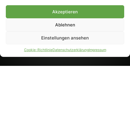
8233). Nachdruck und
Weiterverarbeitung, auch
Akzeptieren
auszugsweise, nur mit
Genehmigung.
Ablehnen
Einstellungen ansehen
IMPRESSUM
DATENSCHUTZ
Cookie-Richtlinie
Datenschutzerklärung
Impressum
PARTNER WERDEN
AGB