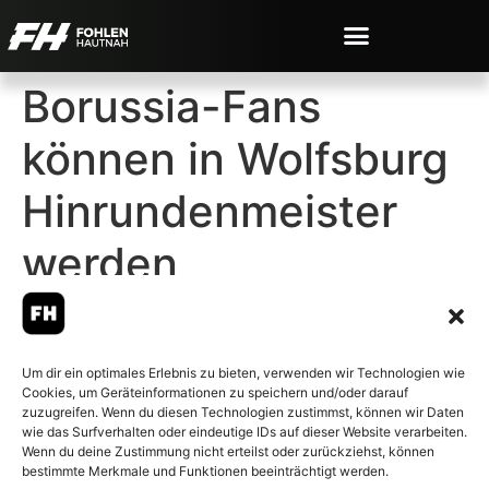
Borussia-Fans
können in Wolfsburg
Hinrundenmeister
werden
Um dir ein optimales Erlebnis zu bieten, verwenden wir Technologien wie
Cookies, um Geräteinformationen zu speichern und/oder darauf
© 2007-2026 Fohlen-Hautnah.de
zuzugreifen. Wenn du diesen Technologien zustimmst, können wir Daten
– Alle rechte vorbehalten.
wie das Surfverhalten oder eindeutige IDs auf dieser Website verarbeiten.
Wenn du deine Zustimmung nicht erteilst oder zurückziehst, können
Fohlen-Hautnah.de ist ein
bestimmte Merkmale und Funktionen beeinträchtigt werden.
offiziell eingetragenes Magazin