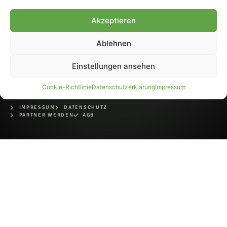
bei der Deutschen
Nationalbibliothek (ISSN 1868-
Akzeptieren
8233). Nachdruck und
Weiterverarbeitung, auch
Ablehnen
auszugsweise, nur mit
Genehmigung.
Einstellungen ansehen
Cookie-Richtlinie
Datenschutzerklärung
Impressum
IMPRESSUM
DATENSCHUTZ
PARTNER WERDEN
AGB