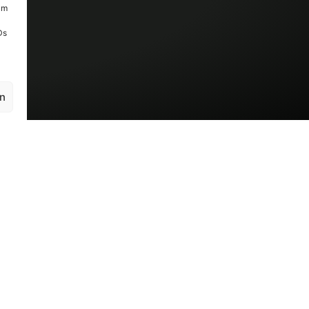
um
Ds
en