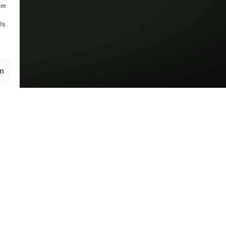
um
Ds
en