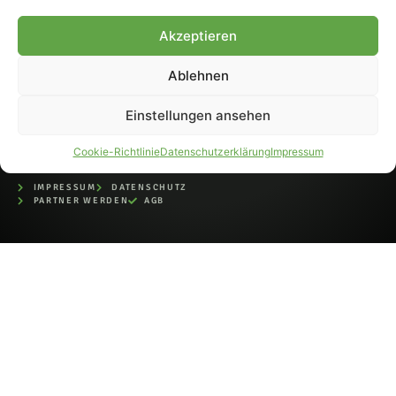
bei der Deutschen
Nationalbibliothek (ISSN 1868-
Akzeptieren
8233). Nachdruck und
Weiterverarbeitung, auch
Ablehnen
auszugsweise, nur mit
Genehmigung.
Einstellungen ansehen
Cookie-Richtlinie
Datenschutzerklärung
Impressum
IMPRESSUM
DATENSCHUTZ
PARTNER WERDEN
AGB