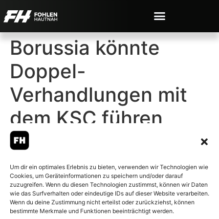
Borussia könnte
Doppel-
Verhandlungen mit
dem KSC führen
Um dir ein optimales Erlebnis zu bieten, verwenden wir Technologien wie
Cookies, um Geräteinformationen zu speichern und/oder darauf
© 2007-2026 Fohlen-Hautnah.de
zuzugreifen. Wenn du diesen Technologien zustimmst, können wir Daten
– Alle rechte vorbehalten.
wie das Surfverhalten oder eindeutige IDs auf dieser Website verarbeiten.
Wenn du deine Zustimmung nicht erteilst oder zurückziehst, können
Fohlen-Hautnah.de ist ein
bestimmte Merkmale und Funktionen beeinträchtigt werden.
offiziell eingetragenes Magazin