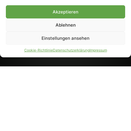
8233). Nachdruck und
Weiterverarbeitung, auch
Akzeptieren
auszugsweise, nur mit
Genehmigung.
Ablehnen
Einstellungen ansehen
IMPRESSUM
DATENSCHUTZ
Cookie-Richtlinie
Datenschutzerklärung
Impressum
PARTNER WERDEN
AGB