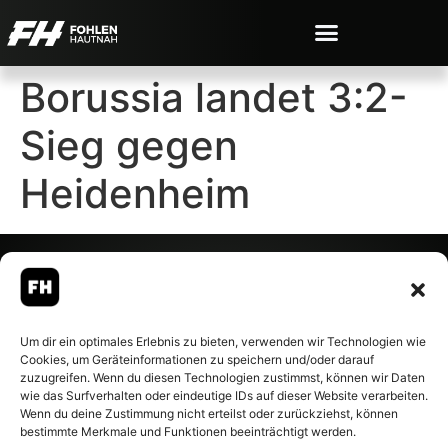
Borussia landet 3:2-
Sieg gegen
Heidenheim
© 2007-2026 Fohlen-Hautnah.de
Um dir ein optimales Erlebnis zu bieten, verwenden wir Technologien wie
– Alle rechte vorbehalten.
Cookies, um Geräteinformationen zu speichern und/oder darauf
Fohlen-Hautnah.de ist ein
zuzugreifen. Wenn du diesen Technologien zustimmst, können wir Daten
offiziell eingetragenes Magazin
wie das Surfverhalten oder eindeutige IDs auf dieser Website verarbeiten.
bei der Deutschen
Wenn du deine Zustimmung nicht erteilst oder zurückziehst, können
Nationalbibliothek (ISSN 1868-
bestimmte Merkmale und Funktionen beeinträchtigt werden.