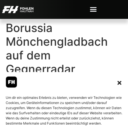
Borussia
Mönchengladbach
auf dem
Gegnerradar
Um dir ein optimales Erlebnis zu bieten, verwenden wir Technologien wie
Cookies, um Geräteinformationen zu speichern und/oder darauf
© 2007-2026 Fohlen-Hautnah.de
zuzugreifen. Wenn du diesen Technologien zustimmst, können wir Daten
– Alle rechte vorbehalten.
wie das Surfverhalten oder eindeutige IDs auf dieser Website verarbeiten.
Wenn du deine Zustimmung nicht erteilst oder zurückziehst, können
Fohlen-Hautnah.de ist ein
bestimmte Merkmale und Funktionen beeinträchtigt werden.
offiziell eingetragenes Magazin