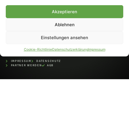
bei der Deutschen
Nationalbibliothek (ISSN 1868-
Akzeptieren
8233). Nachdruck und
Weiterverarbeitung, auch
Ablehnen
auszugsweise, nur mit
Genehmigung.
Einstellungen ansehen
Cookie-Richtlinie
Datenschutzerklärung
Impressum
IMPRESSUM
DATENSCHUTZ
PARTNER WERDEN
AGB