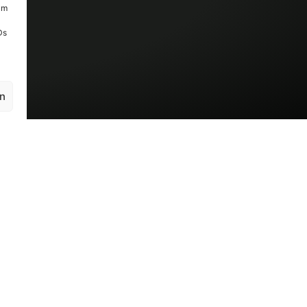
um
Ds
en