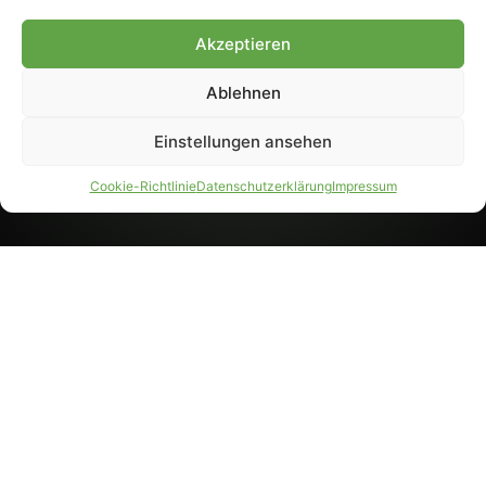
8233). Nachdruck und
Weiterverarbeitung, auch
Akzeptieren
auszugsweise, nur mit
Genehmigung.
Ablehnen
Einstellungen ansehen
IMPRESSUM
DATENSCHUTZ
Cookie-Richtlinie
Datenschutzerklärung
Impressum
PARTNER WERDEN
AGB