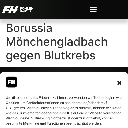
Borussia
Mönchengladbach
gegen Blutkrebs
© 2007-2026 Fohlen-Hautnah.de
Um dir ein optimales Erlebnis zu bieten, verwenden wir Technologien wie
– Alle rechte vorbehalten.
Cookies, um Geräteinformationen zu speichern und/oder darauf
Fohlen-Hautnah.de ist ein
zuzugreifen. Wenn du diesen Technologien zustimmst, können wir Daten
offiziell eingetragenes Magazin
wie das Surfverhalten oder eindeutige IDs auf dieser Website verarbeiten.
bei der Deutschen
Wenn du deine Zustimmung nicht erteilst oder zurückziehst, können
Nationalbibliothek (ISSN 1868-
bestimmte Merkmale und Funktionen beeinträchtigt werden.