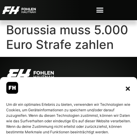
Borussia muss 5.000
Euro Strafe zahlen
© 2007-2026 Fohlen-Hautnah.de
– Alle rechte vorbehalten.
Fohlen-Hautnah.de ist ein
Um dir ein optimales Erlebnis zu bieten, verwenden wir Technologien wie
offiziell eingetragenes Magazin
Cookies, um Geräteinformationen zu speichern und/oder darauf
bei der Deutschen
zuzugreifen. Wenn du diesen Technologien zustimmst, können wir Daten
Nationalbibliothek (ISSN 1868-
wie das Surfverhalten oder eindeutige IDs auf dieser Website verarbeiten.
8233). Nachdruck und
Wenn du deine Zustimmung nicht erteilst oder zurückziehst, können
Weiterverarbeitung, auch
bestimmte Merkmale und Funktionen beeinträchtigt werden.
auszugsweise, nur mit