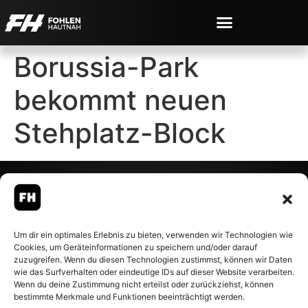
Borussia-Park
bekommt neuen
Stehplatz-Block
© 2007-2026 Fohlen-Hautnah.de
Um dir ein optimales Erlebnis zu bieten, verwenden wir Technologien wie
– Alle rechte vorbehalten.
Cookies, um Geräteinformationen zu speichern und/oder darauf
Fohlen-Hautnah.de ist ein
zuzugreifen. Wenn du diesen Technologien zustimmst, können wir Daten
offiziell eingetragenes Magazin
wie das Surfverhalten oder eindeutige IDs auf dieser Website verarbeiten.
bei der Deutschen
Wenn du deine Zustimmung nicht erteilst oder zurückziehst, können
Nationalbibliothek (ISSN 1868-
bestimmte Merkmale und Funktionen beeinträchtigt werden.