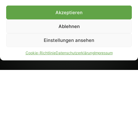
8233). Nachdruck und
Weiterverarbeitung, auch
Akzeptieren
auszugsweise, nur mit
Genehmigung.
Ablehnen
Einstellungen ansehen
IMPRESSUM
DATENSCHUTZ
Cookie-Richtlinie
Datenschutzerklärung
Impressum
PARTNER WERDEN
AGB