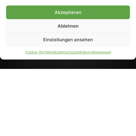
8233). Nachdruck und
Weiterverarbeitung, auch
Akzeptieren
auszugsweise, nur mit
Genehmigung.
Ablehnen
Einstellungen ansehen
IMPRESSUM
DATENSCHUTZ
Cookie-Richtlinie
Datenschutzerklärung
Impressum
PARTNER WERDEN
AGB