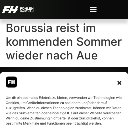
Borussia reist im
kommenden Sommer
wieder nach Aue
© 2007-2026 Fohlen-Hautnah.de
Um dir ein optimales Erlebnis zu bieten, verwenden wir Technologien wie
– Alle rechte vorbehalten.
Cookies, um Geräteinformationen zu speichern und/oder darauf
Fohlen-Hautnah.de ist ein
zuzugreifen. Wenn du diesen Technologien zustimmst, können wir Daten
offiziell eingetragenes Magazin
wie das Surfverhalten oder eindeutige IDs auf dieser Website verarbeiten.
bei der Deutschen
Wenn du deine Zustimmung nicht erteilst oder zurückziehst, können
Nationalbibliothek (ISSN 1868-
bestimmte Merkmale und Funktionen beeinträchtigt werden.