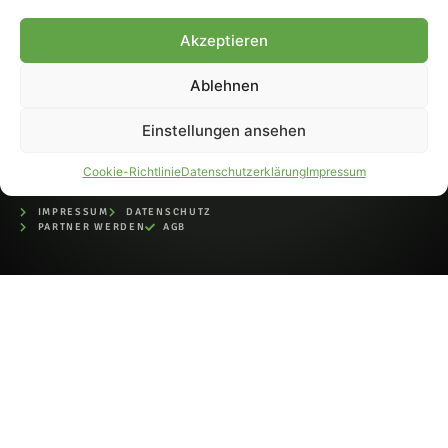
bei der Deutschen
Nationalbibliothek (ISSN 1868-
Akzeptieren
8233). Nachdruck und
Weiterverarbeitung, auch
Ablehnen
auszugsweise, nur mit
Genehmigung.
Einstellungen ansehen
Cookie-Richtlinie
Datenschutzerklärung
Impressum
IMPRESSUM
DATENSCHUTZ
PARTNER WERDEN
AGB