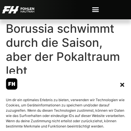
Borussia schwimmt
durch die Saison,
aber der Pokaltraum
lebt
Um dir ein optimales Erlebnis zu bieten, verwenden wir Technologien wie
Cookies, um Geräteinformationen zu speichern und/oder darauf
© 2007-2026 Fohlen-Hautnah.de
zuzugreifen. Wenn du diesen Technologien zustimmst, können wir Daten
– Alle rechte vorbehalten.
wie das Surfverhalten oder eindeutige IDs auf dieser Website verarbeiten.
Wenn du deine Zustimmung nicht erteilst oder zurückziehst, können
Fohlen-Hautnah.de ist ein
bestimmte Merkmale und Funktionen beeinträchtigt werden.
offiziell eingetragenes Magazin