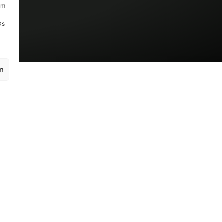
um
Ds
en