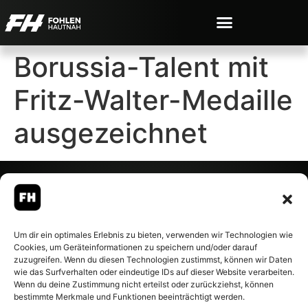
Borussia-Talent mit
Fritz-Walter-Medaille
ausgezeichnet
© 2007-2026 Fohlen-Hautnah.de
Um dir ein optimales Erlebnis zu bieten, verwenden wir Technologien wie
– Alle rechte vorbehalten.
Cookies, um Geräteinformationen zu speichern und/oder darauf
Fohlen-Hautnah.de ist ein
zuzugreifen. Wenn du diesen Technologien zustimmst, können wir Daten
offiziell eingetragenes Magazin
wie das Surfverhalten oder eindeutige IDs auf dieser Website verarbeiten.
bei der Deutschen
Wenn du deine Zustimmung nicht erteilst oder zurückziehst, können
Nationalbibliothek (ISSN 1868-
bestimmte Merkmale und Funktionen beeinträchtigt werden.