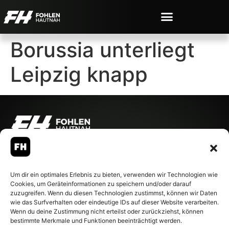
Borussia unterliegt
Leipzig knapp
© 2007-2026 Fohlen-Hautnah.de
– Alle rechte vorbehalten.
Fohlen-Hautnah.de ist ein
Um dir ein optimales Erlebnis zu bieten, verwenden wir Technologien wie
offiziell eingetragenes Magazin
Cookies, um Geräteinformationen zu speichern und/oder darauf
bei der Deutschen
zuzugreifen. Wenn du diesen Technologien zustimmst, können wir Daten
Nationalbibliothek (ISSN 1868-
wie das Surfverhalten oder eindeutige IDs auf dieser Website verarbeiten.
8233). Nachdruck und
Wenn du deine Zustimmung nicht erteilst oder zurückziehst, können
Weiterverarbeitung, auch
bestimmte Merkmale und Funktionen beeinträchtigt werden.
auszugsweise, nur mit