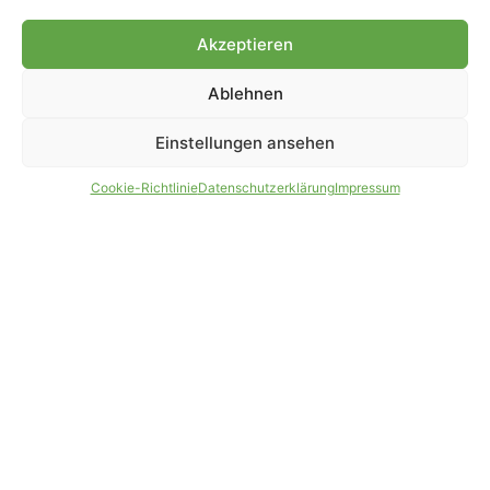
Genehmigung.
Akzeptieren
Ablehnen
IMPRESSUM
DATENSCHUTZ
Einstellungen ansehen
PARTNER WERDEN
AGB
Cookie-Richtlinie
Datenschutzerklärung
Impressum