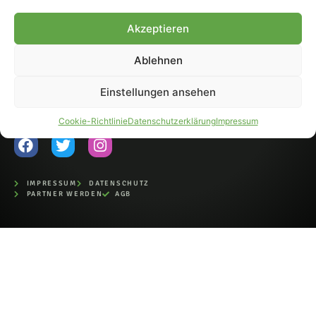
Fohlen-Hautnah.de ist ein
Akzeptieren
offiziell eingetragenes Magazin
bei der Deutschen
Nationalbibliothek (ISSN 1868-
Ablehnen
8233). Nachdruck und
Weiterverarbeitung, auch
Einstellungen ansehen
auszugsweise, nur mit
Genehmigung.
Cookie-Richtlinie
Datenschutzerklärung
Impressum
IMPRESSUM
DATENSCHUTZ
PARTNER WERDEN
AGB