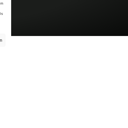
um
Ds
en