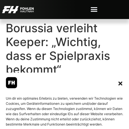
Borussia verleiht
Keeper: „Wichtig,
dass er Spielpraxis
bekommt“
Um dir ein optimales Erlebnis zu bieten, verwenden wir Technologien wie
Cookies, um Geräteinformationen zu speichern und/oder darauf
© 2007-2026 Fohlen-Hautnah.de
zuzugreifen. Wenn du diesen Technologien zustimmst, können wir Daten
– Alle rechte vorbehalten.
wie das Surfverhalten oder eindeutige IDs auf dieser Website verarbeiten.
Wenn du deine Zustimmung nicht erteilst oder zurückziehst, können
Fohlen-Hautnah.de ist ein
bestimmte Merkmale und Funktionen beeinträchtigt werden.
offiziell eingetragenes Magazin