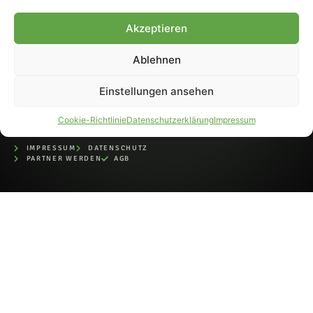
bei der Deutschen
Nationalbibliothek (ISSN 1868-
Akzeptieren
8233). Nachdruck und
Weiterverarbeitung, auch
Ablehnen
auszugsweise, nur mit
Genehmigung.
Einstellungen ansehen
Cookie-Richtlinie
Datenschutzerklärung
Impressum
IMPRESSUM
DATENSCHUTZ
PARTNER WERDEN
AGB