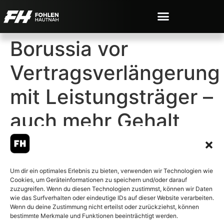
Borussia vor
Vertragsverlängerung
mit Leistungsträger –
auch mehr Gehalt
Um dir ein optimales Erlebnis zu bieten, verwenden wir Technologien wie
Cookies, um Geräteinformationen zu speichern und/oder darauf
© 2007-2026 Fohlen-Hautnah.de
zuzugreifen. Wenn du diesen Technologien zustimmst, können wir Daten
– Alle rechte vorbehalten.
wie das Surfverhalten oder eindeutige IDs auf dieser Website verarbeiten.
Wenn du deine Zustimmung nicht erteilst oder zurückziehst, können
Fohlen-Hautnah.de ist ein
bestimmte Merkmale und Funktionen beeinträchtigt werden.
offiziell eingetragenes Magazin