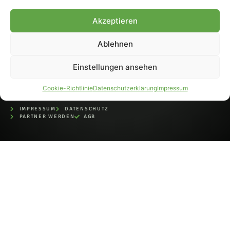
bei der Deutschen
Nationalbibliothek (ISSN 1868-
Akzeptieren
8233). Nachdruck und
Weiterverarbeitung, auch
Ablehnen
auszugsweise, nur mit
Genehmigung.
Einstellungen ansehen
Cookie-Richtlinie
Datenschutzerklärung
Impressum
IMPRESSUM
DATENSCHUTZ
PARTNER WERDEN
AGB