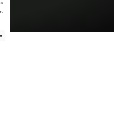
um
Ds
en