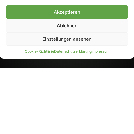
8233). Nachdruck und
Weiterverarbeitung, auch
Akzeptieren
auszugsweise, nur mit
Genehmigung.
Ablehnen
Einstellungen ansehen
IMPRESSUM
DATENSCHUTZ
Cookie-Richtlinie
Datenschutzerklärung
Impressum
PARTNER WERDEN
AGB