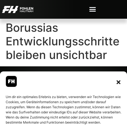
Borussias
Entwicklungsschritte
bleiben unsichtbar
© 2007-2026 Fohlen-Hautnah.de
Um dir ein optimales Erlebnis zu bieten, verwenden wir Technologien wie
– Alle rechte vorbehalten.
Cookies, um Geräteinformationen zu speichern und/oder darauf
Fohlen-Hautnah.de ist ein
zuzugreifen. Wenn du diesen Technologien zustimmst, können wir Daten
offiziell eingetragenes Magazin
wie das Surfverhalten oder eindeutige IDs auf dieser Website verarbeiten.
bei der Deutschen
Wenn du deine Zustimmung nicht erteilst oder zurückziehst, können
Nationalbibliothek (ISSN 1868-
bestimmte Merkmale und Funktionen beeinträchtigt werden.