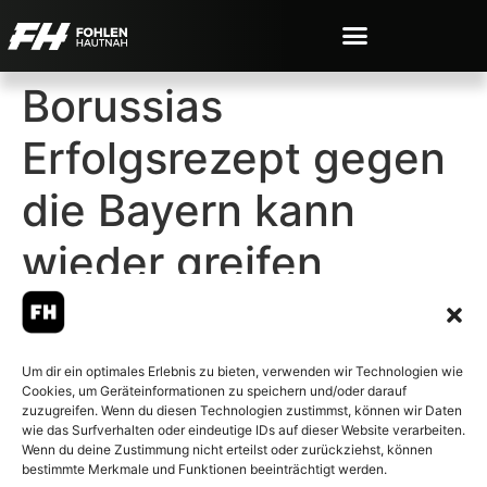
Borussias
Erfolgsrezept gegen
die Bayern kann
wieder greifen
Um dir ein optimales Erlebnis zu bieten, verwenden wir Technologien wie
Cookies, um Geräteinformationen zu speichern und/oder darauf
© 2007-2026 Fohlen-Hautnah.de
zuzugreifen. Wenn du diesen Technologien zustimmst, können wir Daten
– Alle rechte vorbehalten.
wie das Surfverhalten oder eindeutige IDs auf dieser Website verarbeiten.
Wenn du deine Zustimmung nicht erteilst oder zurückziehst, können
Fohlen-Hautnah.de ist ein
bestimmte Merkmale und Funktionen beeinträchtigt werden.
offiziell eingetragenes Magazin