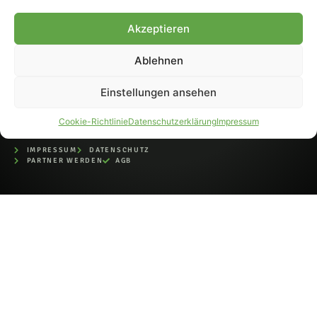
bei der Deutschen
Nationalbibliothek (ISSN 1868-
Akzeptieren
8233). Nachdruck und
Weiterverarbeitung, auch
Ablehnen
auszugsweise, nur mit
Genehmigung.
Einstellungen ansehen
Cookie-Richtlinie
Datenschutzerklärung
Impressum
IMPRESSUM
DATENSCHUTZ
PARTNER WERDEN
AGB