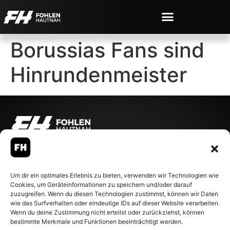
Borussias Fans sind
Hinrundenmeister
© 2007-2026 Fohlen-Hautnah.de
– Alle rechte vorbehalten.
Fohlen-Hautnah.de ist ein
Um dir ein optimales Erlebnis zu bieten, verwenden wir Technologien wie
offiziell eingetragenes Magazin
Cookies, um Geräteinformationen zu speichern und/oder darauf
bei der Deutschen
zuzugreifen. Wenn du diesen Technologien zustimmst, können wir Daten
Nationalbibliothek (ISSN 1868-
wie das Surfverhalten oder eindeutige IDs auf dieser Website verarbeiten.
8233). Nachdruck und
Wenn du deine Zustimmung nicht erteilst oder zurückziehst, können
Weiterverarbeitung, auch
bestimmte Merkmale und Funktionen beeinträchtigt werden.
auszugsweise, nur mit