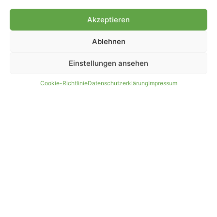
Genehmigung.
Akzeptieren
Ablehnen
IMPRESSUM
DATENSCHUTZ
Einstellungen ansehen
PARTNER WERDEN
AGB
Cookie-Richtlinie
Datenschutzerklärung
Impressum