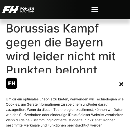
Borussias Kampf
gegen die Bayern
wird leider nicht mit
Punkten belohnt
Um dir ein optimales Erlebnis zu bieten, verwenden wir Technologien wie
Cookies, um Geräteinformationen zu speichern und/oder darauf
© 2007-2026 Fohlen-Hautnah.de
zuzugreifen. Wenn du diesen Technologien zustimmst, können wir Daten
– Alle rechte vorbehalten.
wie das Surfverhalten oder eindeutige IDs auf dieser Website verarbeiten.
Wenn du deine Zustimmung nicht erteilst oder zurückziehst, können
Fohlen-Hautnah.de ist ein
bestimmte Merkmale und Funktionen beeinträchtigt werden.
offiziell eingetragenes Magazin