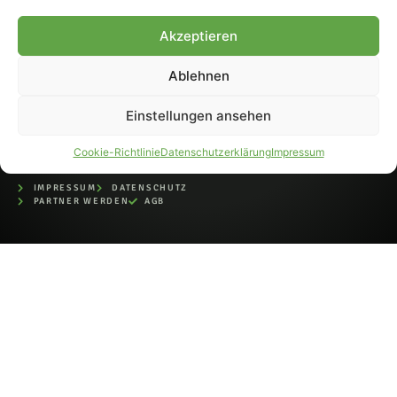
bei der Deutschen
Nationalbibliothek (ISSN 1868-
Akzeptieren
8233). Nachdruck und
Weiterverarbeitung, auch
Ablehnen
auszugsweise, nur mit
Genehmigung.
Einstellungen ansehen
Cookie-Richtlinie
Datenschutzerklärung
Impressum
IMPRESSUM
DATENSCHUTZ
PARTNER WERDEN
AGB